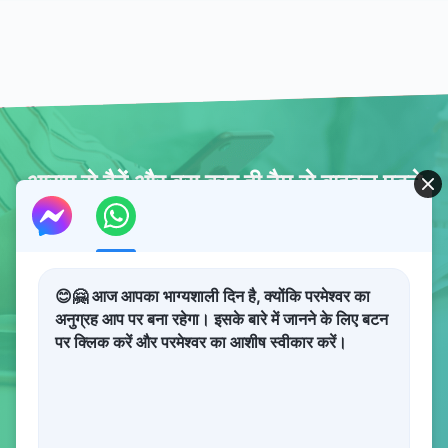
आराम से बैठें और बस कुछ ही टैप से बाइबल पढ़ने
का आनंद लें
आज ही आसान बाइबल डाउनलोड करें
😊🤗 आज आपका भाग्यशाली दिन है, क्योंकि परमेश्वर का
अनुग्रह आप पर बना रहेगा। इसके बारे में जानने के लिए बटन
पर क्लिक करें और परमेश्वर का आशीष स्वीकार करें।
होम
सुसमाचार पृष्ठ
यीशु मसीह का दूसरा आगमन
परमेश्वर का वचन
गवाहियाँ
दैनिक भक्तिपूर्ण पाठ
ईसाई वीडियो
चुनिंदा तस्वीरें