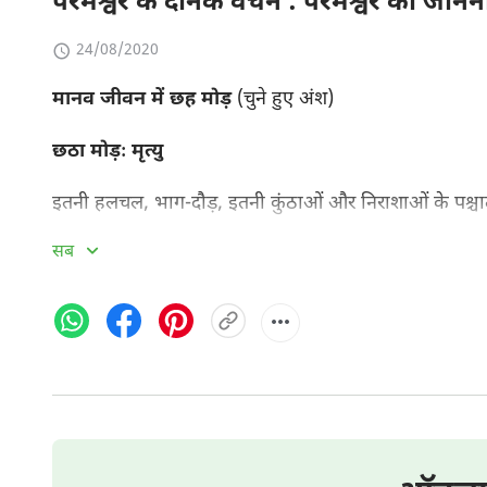
परमेश्वर के दैनिक वचन : परमेश्वर को जान
24/08/2020
मानव जीवन में छह मोड़
(चुने हुए अंश)
छठा मोड़ः मृत्यु
इतनी हलचल, भाग-दौड़, इतनी कुंठाओं और निराशाओं के पश्चात्,
अविस्मरणीय वर्षों के पश्चात्, बार-बार ऋतुओं को परिवर्तित होते 
सब
पड़ावों को पार कर जाता है, और पलक झपकते ही वह स्वयं को अ
पूरे शरीर पर छपे होते हैं : अब वह सीधा खड़ा नहीं हो सकता ह
थीं, साफ देख सकती थीं, वे आँखें धुँधली हो गई हैं, और चिकनी
की शक्ति कमज़ोर हो गई है, उसके दाँत ढीले हो कर गिर गए हैं, 
है...। इस मोड़ पर, उसने अपनी जवानी के जोशीले दिनों को अंति
: बुढ़ापा। अब, वह मृत्यु का सामना करेगा, जो किसी मनुष्य के