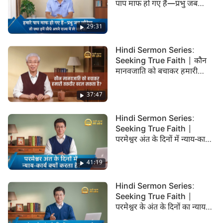
पाप माफ हो गए हैं—प्रभु जब
इसलिए उनका मानना ​​है कि उनके धार्मिक अगुआओं को परमेश्वर
लौटेगा तो क्या हमें सीधे अपने राज्य
ने नियुक्त किया है, कि उनकी आज्ञा मानना परमेश्वर की आज्ञा
में ले जाएगा?
29:31
मानना है। परिणामस्वरूप, वे इसकी पड़ताल करने और इसे
स्वीकार करने से डरते हैं, भले ही उन्होंने स्पष्ट रूप से देखा है कि
Hindi Sermon Series:
Seeking True Faith | कौन
सर्वशक्तिमान
परमेश्वर के वचन
सत्य हैं, कि वे सशक्त और
मानवजाति को बचाकर हमारी
अधिकारपूर्ण हैं, और परमेश्वर से आते हैं। इसके बजाय, वे वापस
तकदीर बदल सकता है?
लौटे प्रभु यीशु को अस्वीकार करने और उसकी निंदा करने में
37:47
उनका साथ दे रहे हैं, और प्रभु का स्वागत करने अवसर खो रहे हैं
Hindi Sermon Series:
और आपदाओं में गिर रहे हैं। यह वाकई शर्म की बात है! तो क्या
Seeking True Faith |
धार्मिक अगुआ वास्तव में परमेश्वर द्वारा नियुक्त किए गए हैं? क्या
परमेश्वर अंत के दिनों में न्याय-कार्य
क्यों करता है?
उनके प्रति समर्पण करना परमेश्वर का अनुसरण करने के समान है?
41:19
सच्ची आस्था की खोज की यह कड़ी सत्य की तलाश करने और
जवाब खोजने में आपका मार्गदर्शन करेगी।
Hindi Sermon Series:
Seeking True Faith |
परमेश्वर के अंत के दिनों का न्याय
कार्य मनुष्य को कैसे शुद्ध करके