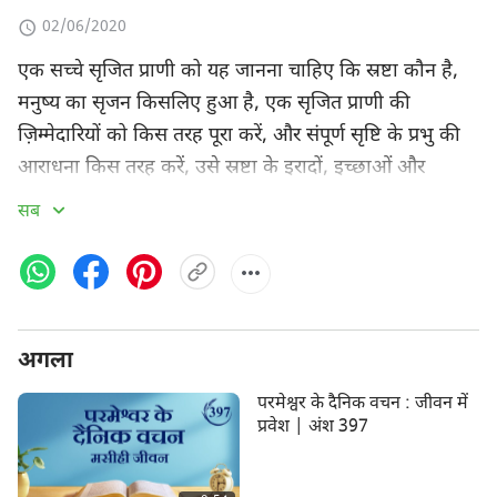
02/06/2020
एक सच्‍चे सृजित प्राणी को यह जानना चाहिए कि स्रष्टा कौन है,
मनुष्‍य का सृजन किसलिए हुआ है, एक सृजित प्राणी की
ज़िम्‍मेदारियों को किस तरह पूरा करें, और संपूर्ण सृष्टि के प्रभु की
आराधना किस तरह करें, उसे स्रष्टा के इरादों, इच्‍छाओं और
अपेक्षाओं को समझना, बूझना और जानना चाहिए, उनकी परवाह
सब
करनी चाहिए, और स्रष्टा के तरीके के अनुरूप कार्य करना चाहिए
—परमेश्‍वर का भय मानो और बुराई से दूर रहो।
परमेश्‍वर का भय मानना क्‍या है? और बुराई से दूर कैसे रहा जा
सकता है?
अगला
"परमेश्‍वर का भय मानने" का अर्थ अज्ञात डर या दहशत नहीं
परमेश्वर के दैनिक वचन : जीवन में
होता, न ही इसका अर्थ टाल-मटोल करना, दूर रहना, मूर्तिपूजा
प्रवेश | अंश 397
करना या अंधविश्‍वास होता है। वरन् यह श्रद्धा, सम्मान, विश्वास,
समझ, परवाह, आज्ञाकारिता, समर्पण और प्रेम के साथ-साथ बिना