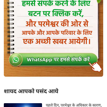
यहोवा परमेश्वर के लिए इतने घृणास्पद थे। इसके अतिरिक्त,
उन्होंने यहोवा परमेश्वर से उनके पिछले पाप क्षमा करने और उनसे
उनके पिछले कार्यों के अनुसार व्यवहार न करने की विनती की। वे
फिर कभी दुष्टता में लिप्त न होने और यहोवा परमेश्वर के निर्देशों के
अनुसार कार्य करने के लिए तैयार थे, ताकि यहोवा परमेश्वर
यथासंभव फिर कभी कुपित न हो। उनका पश्चात्ताप सच्चा और
संपूर्ण था। वह उनके हृदय की गहराई से आया था और वास्तविक
और स्थायी था।
एक बार जब नीनवे के लोग, राजा से लेकर प्रजा तक, यह जान गए
कि यहोवा परमेश्वर उनसे क्रोधित है, तो परमेश्वर उनका अगला हर
कार्य, उनका समग्र आचरण, उनका हर एक निर्णय और चुनाव
स्पष्ट और प्रत्यक्ष रूप से देख सकता था। परमेश्वर का हृदय उनके
व्यवहार के अनुसार बदल गया। उस क्षण परमेश्वर की मनःस्थिति
शायद आपको पसंद आये
क्या थी?
बाइबल
तुम्हारे इस प्रश्न का उत्तर दे सकती है।
पवित्रशास्त्र में ये वचन दर्ज हैं : “जब परमेश्वर ने उनके कामों को
पहले दिन, परमेश्वर के अधिकार के कारण,