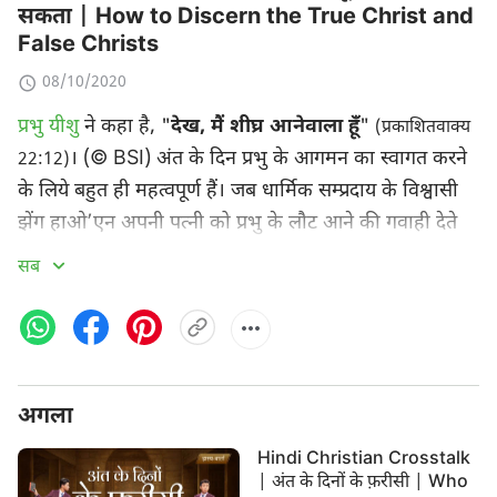
सकता | How to Discern the True Christ and
False Christs
08/10/2020
प्रभु यीशु
ने कहा है, "
देख, मैं शीघ्र आनेवाला हूँ
"
(प्रकाशितवाक्य
। (© BSI) अंत के दिन प्रभु के आगमन का स्वागत करने
22:12)
के लिये बहुत ही महत्वपूर्ण हैं। जब धार्मिक सम्प्रदाय के विश्वासी
झेंग हाओ’एन अपनी पत्नी को प्रभु के लौट आने की गवाही देते
सुनता है, तो वह खोज और जाँच-पड़ताल करना चाहता है।
सब
लेकिन, उसकी कलीसिया का पादरी लगातार उसके काम में
रुकावट डालता है, और
बाइबल
का यह पद सुनाता है "
क्योंकि
झूठे मसीह और झूठे भविष्यद्वक्‍ता उठ खड़े होंगे, और बड़े
चिह्न, और अद्भुत काम दिखाएँगे कि यदि हो सके तो चुने हुओं
अगला
को भी भरमा दें
"
। (© BSI) और कहता है कि जो
(मत्ती 24:24)
कोई भी प्रभु के आगमन का प्रचार करता है, वह झूठा है। इससे
Hindi Christian Crosstalk
झेंग हओ’एन उलझन में पड़ जाता है। लेकिन अपनी पत्नी की
| अंत के दिनों के फ़रीसी | Who