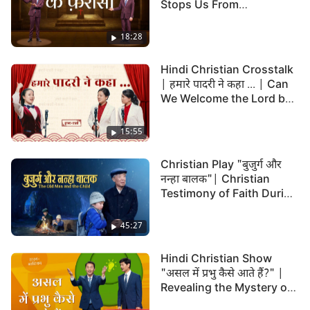
Stops Us From
सहभागिता को सुनकर, वह सच्चे और झूठे मसीहों को पहचानने
Welcoming Lord Jesus'
से संबंधित सत्य के पहलुओं को समझ जाता है, और अंतत:
Return?
18:28
उलझन से बाहर आ जाता है...। आशा है आप नाट्य-प्रस्तुति 'सच
कभी झूठ नहीं हो सकता' का आनंद लेंगे।
Hindi Christian Crosstalk
| हमारे पादरी ने कहा ... | Can
We Welcome the Lord by
Following the Pastors?
15:55
Christian Play "बुजुर्ग और
नन्हा बालक"| Christian
Testimony of Faith During
Persecution and Hardship
45:27
Hindi Christian Show
"असल में प्रभु कैसे आते हैं?" |
Revealing the Mystery of
Jesus' Return