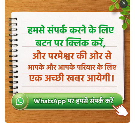
शासन और इन व्यवस्थाओं पर उसके नियंत्रण के कारण ही यह
सब—यह सब, जिसे मानवजाति देखती और जिसका आनंद लेती
है—सुव्यवस्थित तरीके से पृथ्वी पर मौजूद रह सकता है। तो
परमेश्वर पृथ्वी पर मौजूद इन सभी विभिन्न भूभागों का प्रबंधन इस
तरह क्यों करता है? उसका उद्देश्य यह है कि विभिन्न भौगोलिक
परिवेशों में रहने वाले सभी प्राणियों के पास एक स्थिर परिवेश हो,
और वे उस स्थिर परिवेश में जीते रहने और वंश-वृद्धि करने में
सक्षम हों। ये सभी चीजें—चाहे वे चल हों या अचल, अपने नथुनों
से साँस लेती हों या न लेती हों—मानवजाति के अस्तित्व के लिए
एक विशिष्ट परिवेश का निर्माण करती हैं। केवल इसी प्रकार का
परिवेश पीढ़ी-दर-पीढ़ी मनुष्यों का पालन-पोषण करने में सक्षम है,
और केवल इसी प्रकार का परिवेश मनुष्यों को पीढ़ी-दर-पीढ़ी
शांतिपूर्वक ढंग से जीते रहने दे सकता है।
मैंने जिस विषय पर अभी-अभी बात की है, वह कुछ बड़ा है,
इसलिए शायद तुम लोगों के जीवन से थोड़ा अलग लगता है,