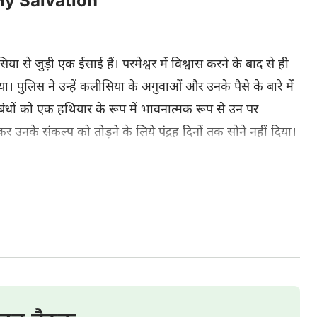
 My Salvation
ा से जुड़ी एक ईसाई हैं। परमेश्वर में विश्वास करने के बाद से ही
 लिया। पुलिस ने उन्‍हें कलीसिया के अगुवाओं और उनके पैसे के बारे में
बंधों को एक हथियार के रूप में भावनात्‍मक रूप से उन पर
कर उनके संकल्‍प को तोड़ने के लिये पंद्रह दिनों तक सोने नहीं दिया।
झेला। वे निरंतर एक अत्‍याधिक तनाव और भय की स्थिति में रहीं। इस
 करती रहीं कि परमेश्‍वर उनकी रक्षा करें ताकि वे मजबूत रहकर
 नेतृत्‍व में, उन्‍होंने पुलिस की कुटिल चालों को समझा और उनकी
वर के संरक्षण में, वे शैतान की मांद के बीच से चमत्‍कारिक रूप से
सरकार के उत्‍पीड़न का अनुभव करने के बाद, उन्‍होंने साफ तौर पर
 सार परमेश्‍वर के एक प्रतिकियावादी दुष्‍ट शत्रु होने का है। उन्‍होंने
मों को देखा। उन्‍होंने परमेश्‍वर की देख-भाल और प्रेम को हर संभव
परमेश्‍वर की कृपा को सार्थक करने के लिए अपना पूरा जीवन परमेश्‍वर