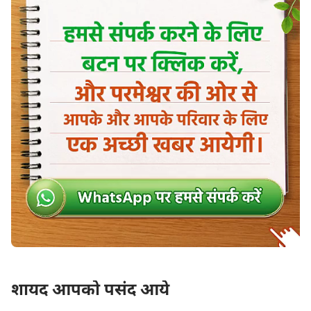
लौट आये है
शायद आपको पसंद आये