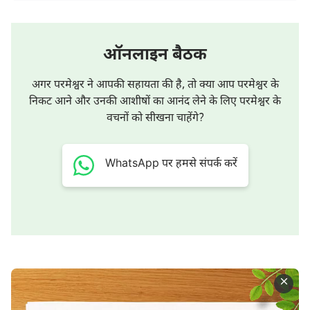
belongs to Bible Society India. With due legal
permission, they are used in this production.
ऑनलाइन बैठक
अगर आप हर दिन
बाइबल
पढ़ने के बावजूद भी आत्मा को
मुरझाते हुए पाते है! तो आप क्या कर सकते हैं?
परमेश्वर के
अगर परमेश्वर ने आपकी सहायता की है, तो क्या आप परमेश्वर के
दैनिक वचन
पर क्लिक करें या निम्नलिखित संबंधित सामग्री
निकट आने और उनकी आशीषों का आनंद लेने के लिए परमेश्वर के
वचनों को सीखना चाहेंगे?
का आनंद लें।
परमेश्वर के प्रकटन ने एक नए युग का
WhatsApp पर हमसे संपर्क करें
सूत्रपात किया है
गलतियाँ जिन्हें प्रभु की वापसी का
स्वागत करने के लिए सुधारा जाना है
उद्धारकर्ता अंतिम दिनों में पहले ही