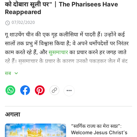
को दोबारा सूली पर" | The Pharisees Have
Reappeared
07/02/2020
गू शाउचेंग चीन की एक गृह कलीसिया में पादरी हैं। उन्होंने कई
सालों तक प्रभु में विश्वास किया है; वे अपने धर्मोपदेशों पर निरंतर
काम करते रहे हैं, और
सुसमाचार
का प्रचार करने हर जगह जाते
रहे हैं। सुसमाचार के प्रचार के कारण उनको पकड़कर जेल में बंद
कर दिया गया था, जहां उन्होंने 12 साल की सजा काटी। जेल से
सब
बाहर आने के बाद, गू शाउचेंग ने कलीसिया में अपना काम जारी
रखा। परंतु जब
सर्वशक्तिमान परमेश्वर
का राज्य का सुसमाचार गू
शाउचेंग की कलीसिया में पहुंचा, तो वे न तो इसकी कोई खबर लेते
हैं, न कोई खोजबीन करते हैं, बल्कि हठपूर्वक अपनी खुद की
अगला
धारणाओं और कल्पनाओं पर भरोसा करते हुए परमेश्वर के अंत के
दिनों के कार्य की निंदा करते हैं। वे सच्चे मार्ग को स्वीकार करने से
“स्वर्गिक राज्य का मेरा स्वप्न”:
विश्वासियों को रोकने और तोड़ने के लिए अपनी धारणाएं और
Welcome Jesus Christ’s