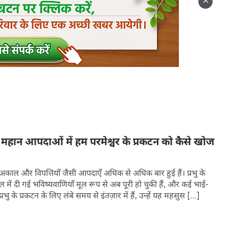
रमेश्वर के सामने लिया था। प्रार्थना प्रक्रिया का पालन
कि परमेश्वर तुम्हारे हृदय की रक्षा करे, ताकि तुम्हारा हृदय
तुम्हें रखा है उसमें तुम खुद को जान पाओ, खुद से घृणा कर
साथ सामान्य रिश्ता बना पाओ और वास्तव में ऐसे व्यक्ति बन
ै? महान आपदाओं में हम परमेश्वर के प्रकटन को कैसे खोज
 से सहयोग करता है, यह एक ऐसा साधन है जिसके द्वारा मनुष्य
ा मनुष्य को परमेश्वर के आत्मा द्वारा प्रेरित किया जाता है। यह
ंप, अकाल और विपत्तियाँ जैसी आपदाएँ अधिक से अधिक बार हुई हैं। प्रभु के
से रहित मृत लोग हैं, जिससे साबित होता है कि उनमें परमेश्वर
ल में दी गई भविष्यवाणियाँ मूल रूप से अब पूरी हो चुकी हैं, और कई भाई-
रभु के प्रकटन के लिए लंबे समय से इंतज़ार में हैं, उन्हें यह महसुस […]
 के बिना सामान्य आध्यात्मिक जीवन जीना असंभव होगा, पवित्र
ार्थना से रहित होना परमेश्वर के साथ अपना संबंध तोड़ना है,