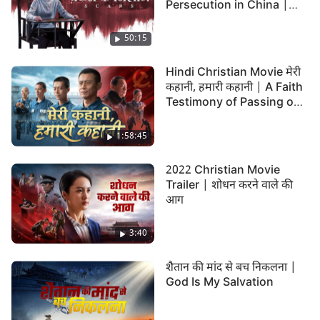
Persecution in China |
रहते हैं।
"ज़ख्म के निशान"
50:15
The Bible verses found in this video are partly
from Hindi OV: and all the copyright of the Bible
Hindi Christian Movie मेरी
verses from Hindi OV belong to Bible Society
कहानी, हमारी कहानी | A Faith
Testimony of Passing on
India. With due legal permission, they are used in
God's Word in Prison
this production.
1:58:45
2022 Christian Movie
Trailer | शोधन करने वाले की
आग
3:40
शैतान की मांद से बच निकलना |
God Is My Salvation