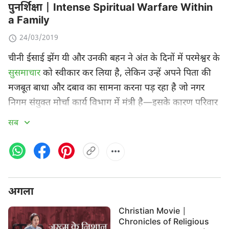
पुनर्शिक्षा | Intense Spiritual Warfare Within
a Family
24/03/2019
चीनी ईसाई झेंग यी और उनकी बहन ने अंत के दिनों में परमेश्वर के
सुसमाचार
को स्वीकार कर लिया है, लेकिन उन्हें अपने पिता की
मजबूत बाधा और दबाव का सामना करना पड़ रहा है जो नगर
निगम संयुक्त मोर्चा कार्य विभाग में मंत्री है—इसके कारण परिवार
के भीतर एक गहन आध्यात्मिक लड़ाई उत्पन्न हो गई है। झेंग यी
सब
और उनकी बहन सीसीपी सरकार के झूठों और अफवाहों का एक-
एक करके खंडन करने के लिए
परमेश्वर के वचनों
का उपयोग करते
हैं, लेकिन कुपित निराशा से, उनके पिता अपने स्वयं के
आधिकारिक पद को सँभाले रखने के लिए निष्ठुरता से अपने पुत्र,
अगला
पुत्री और पत्नी को घर से बाहर निकाल देते हैं।… भाई और बहन
दृढ़ता से मसीह का अनुसरण करना चुनते हैं; वे अंत के दिनों के
Christian Movie |
परमेश्वर के प्रकटन और कार्य को फैलाते और उसकी गवाही देते
Chronicles of Religious