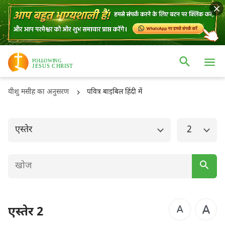
ओल्ड टैस्टमैंट
नई टैस्टमैंट
उत्पत्ति
निर्गमन
यीशु मसीह का अनुसरण
पवित्र बाइबिल हिंदी में
लैव्यव्यवस्था
गिनती
व्यवस्थाविवरण
यहोशू
एस्तेर
2
न्यायियों
रूत
1 शमूएल
2 शमूएल
1 राजाओं
2 राजाओं
एस्तेर 2
1 इतिहास
2 इतिहास