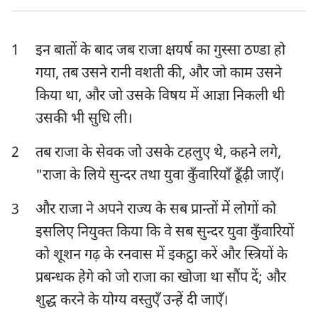
एज्रा
नहेम्याह
1
इन बातों के बाद जब राजा क्षयर्ष का गुस्सा ठण्डा हो
एस्तेर
अय्यूब
गया, तब उसने रानी वशती की, और जो काम उसने
भजन संहिता
नीतिवचन
किया था, और जो उसके विषय में आज्ञा निकली थी
सभोपदेशक
श्रेष्ठगीत
उसकी भी सुधि ली।
यशायाह
यिर्मयाह
2
तब राजा के सेवक जो उसके टहलुए थे, कहने लगे,
"राजा के लिये सुन्दर तथा युवा कुँवारियाँ ढूँढ़ी जाएँ।
विलापगीत
यहेजकेल
3
और राजा ने अपने राज्य के सब प्रान्तों में लोगों को
दानिय्येल
होशे
इसलिए नियुक्त किया कि वे सब सुन्दर युवा कुँवारियों
योएल
आमोस
को शूशन गढ़ के रनवास में इकट्ठा करें और स्त्रियों के
प्रबन्धक हेगे को जो राजा का खोजा था सौंप दें; और
ओबद्याह
योना
शुद्ध करने के योग्य वस्तुएँ उन्हें दी जाएँ।
मीका
नहूम