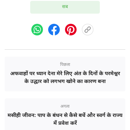
सब
बाद में, मैंने कलीसिया के अपने भाई-बहनों से इस मामले के बारे
में बात की, और उनमें से कुछ ने मुझसे कहा, "आपको आत्म-
संयम सीखना होगा। जैसे-जैसे प्रभु के साथ हमारा संबंध घनिष्ठ
पिछला
होता जाता है, हम अपने परिवार-जनों के प्रति अधिक सहिष्णु होते
अफवाहों पर ध्यान देना मेरे लिए अंत के दिनों के परमेश्वर
जाते हैं।" कुछ अन्य लोगों ने कहा, "उतार-चढ़ाव का यह पड़ाव
के उद्धार को लगभग खोने का कारण बना
पूरी तरह से सामान्य है, लेकिन हमारे बदलाव हमेशा ऊपर की ओर
बढ़ते हैं। यह निश्चित है कि हम जितना बदलते हैं, उतने ही बेहतर
होते जाते हैं, इसलिए मन में कोई संदेह न रखें। प्रभु का
उद्धार
पूरी
अगला
तरह सम्पूर्ण है और वह हमारे जीवन में अपना कार्य शुरू करेंगे
मसीही जीवन: पाप के बंधन से कैसे बचें और स्वर्ग के राज्य
ताकि हम नव-निर्मित लोग बनें।" मैंने भी यह सोचकर खुद को
में प्रवेश करें
सांत्वना दी, "शायद मैं इस पर अच्छे से मेहनत नहीं कर रही।