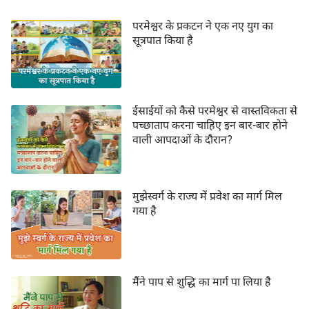
फिर उन्होंने हमें यह कहते हुए संगति दी, "हम इन दो पदों से देख
परमेश्वर के प्रकटन ने एक नए युग का
सकते हैं कि, जब प्रभु यीशु अंत के दिनों में लौटेंगे, तो वह हमें पाप
सूत्रपात किया है
के बंधनों से बचाने के लिए एक नया कार्य करेंगे, ताकि हम शुद्ध हो
सकें और परमेश्वर के सच्चे उद्धार को प्राप्त कर सकें।"
भाई लिन की संगति सुनकर मुझे ऐसा लगा कि मैं उनकी बात को
ईसाईयों को कैसे परमेश्वर से वास्तविकता से
पूरी तरह से स्वीकार नहीं कर सकती, इसलिए मैंने उसे अपनी राय
पच्छाताप करना चाहिए इन बार-बार होने
वाली आपदाओं के दौरान?
ज़ाहिर की: "हालाँकि हम अभी भी पाप करने में सक्षम हैं, लेकिन
प्रभु यीशु के सूली पर चढ़ाये जाने से हमें छुटकारा मिल गया है, वे
अब पापी नहीं समझते। इसके अलावा, जब प्रभु क्रूस पर थे तो
मुझेस्वर्ग के राज्य में प्रवेश का मार्ग मिल
उन्होंने कहा, '
पूरा हुआ
', जिससे पता चलता है कि परमेश्वर का
गया है
उद्धार पहले ही पूरा हो चुका है और मानवजाति को बचाने का
उनका कार्य समाप्त हो गया है। तो आप यह कैसे कह सकते हैं कि
अंत के दिनों में भी परमेश्वर के पास करने के लिए नया कार्य है?"
मैंने पाप से शुद्धि का मार्ग पा लिया है