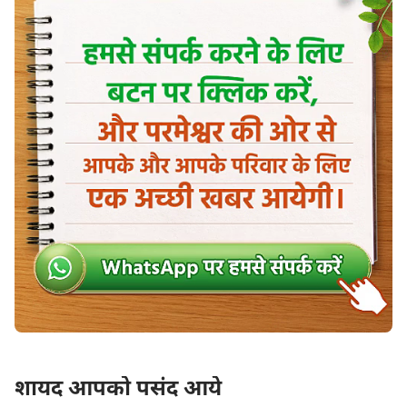
खुशनसीबी से मुझे ऑनलाइन बहुत से भाई-बहनों से मिलने का
मौका मिला। हम अक्सर साथ में
बाइबल
पढ़ा करते थे और एक-
दूसरे के साथ सभाओं में शामिल होते थे। हम बाइबल के पदों के
बारे में अपने ज्ञान और समझ पर एक-दूसरे से चर्चा करते थे। इनमें
ख़ासकर, भाई लिन की संगति बहुत रोशन और प्रबुद्ध करने वाली
होती थी; मैंने इनसे बहुत लाभ पाया और बहुत से ऐसे सत्यों को
समझा जिन्हें मैं पहले कभी नहीं समझ पायी थी। इन भाई-बहनों
के साथ सभा मे भाग लेना मेरे लिए वाकई बहुत आनंददायक था।
एक सभा में, हमने प्रभु यीशु की वापसी के विषय पर चर्चा की।
भाई लिन ने हमें बाइबल से दो पद भेजे: "वैसे ही मसीह भी बहुतों
के पापों को उठा लेने के लिये एक बार बलिदान हुआ; और जो
लोग उसकी बाट जोहते हैं उनके उद्धार के लिये दूसरी बार बिना
पाप उठाए हुए दिखाई देगा"
। "जिनकी रक्षा
(इब्रानियों 9:28)
परमेश्‍वर की सामर्थ्य से विश्‍वास के द्वारा उस उद्धार के लिये, जो
शायद आपको पसंद आये
आनेवाले समय में प्रगट होनेवाली है, की जाती है"
।
(1 पतरस 1:5)