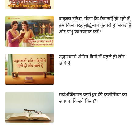
यह किसने स्पष्ट रूप से देखा है? उस समय, प्रभु के वचन मेरे मन
में कौंध गये, "
ये लोग जो मुँह से मेरा आदर करते हुए समीप
बाइबल संदेश: जैसा कि विपदाएँ हो रही हैं,
आते परन्तु अपना मन मुझ से दूर रखते हैं, और जो केवल
हम किस तरह बुद्धिमान कुंवारी हो सकते हैं
और प्रभु का स्वागत करें?
मनुष्यों की आज्ञा सुन सुनकर मेरा भय मानते हैं
"
(यशायाह
। ये वचन मेरी लिए अलार्म-घड़ी के स्वर थे। मैंने इन
29:13)
"ईश्वरीय" कलीसिया अगुआओं द्वारा धोखा खाया है। फिर मैंने
उद्धारकर्ता अंतिम दिनों में पहले ही लौट
पूछा, "इतने सारे लोग प्रत्येक धार्मिक अगुआ का समर्थन और
आये है
अनुसरण क्यों करते हैं?"
सर्वशक्तिमान परमेश्वर की कलीसिया का
स्थापना किसने किया?