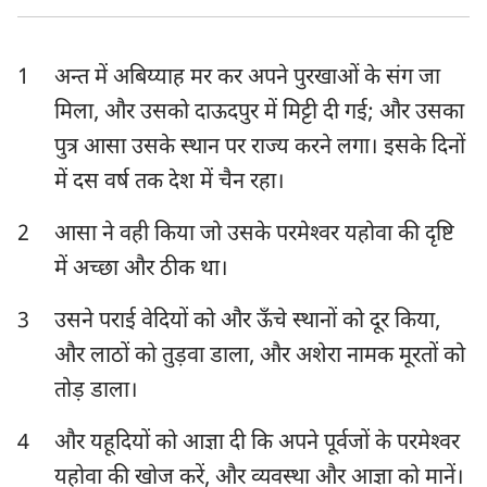
एज्रा
नहेम्याह
1
अन्त में अबिय्याह मर कर अपने पुरखाओं के संग जा
एस्तेर
अय्यूब
मिला, और उसको दाऊदपुर में मिट्टी दी गई; और उसका
भजन संहिता
नीतिवचन
पुत्र आसा उसके स्थान पर राज्य करने लगा। इसके दिनों
सभोपदेशक
श्रेष्ठगीत
में दस वर्ष तक देश में चैन रहा।
यशायाह
यिर्मयाह
2
आसा ने वही किया जो उसके परमेश्‍वर यहोवा की दृष्टि
में अच्छा और ठीक था।
विलापगीत
यहेजकेल
3
उसने पराई वेदियों को और ऊँचे स्थानों को दूर किया,
दानिय्येल
होशे
और लाठों को तुड़वा डाला, और अशेरा नामक मूरतों को
योएल
आमोस
तोड़ डाला।
ओबद्याह
योना
4
और यहूदियों को आज्ञा दी कि अपने पूर्वजों के परमेश्‍वर
मीका
नहूम
यहोवा की खोज करें, और व्यवस्था और आज्ञा को मानें।