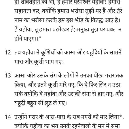
ही शक्तिहीन की भी; हे हमारे परमेश्‍वर यहोवा! हमारी
सहायता कर, क्योंकि हमारा भरोसा तुझी पर है और तेरे
नाम का भरोसा करके हम इस भीड़ के विरुद्ध आए हैं।
हे यहोवा, तू हमारा परमेश्‍वर है; मनुष्य तुझ पर प्रबल न
होने पाएगा।"
12
तब यहोवा ने कूशियों को आसा और यहूदियों के सामने
मारा और कूशी भाग गए।
13
आसा और उसके संग के लोगों ने उनका पीछा गरार तक
किया, और इतने कूशी मारे गए, कि वे फिर सिर न उठा
सके क्योंकि वे यहोवा और उसकी सेना से हार गए, और
1
2
3
4
5
6
7
यहूदी बहुत सी लूट ले गए।
8
9
10
11
12
13
14
14
उन्होंने गरार के आस-पास के सब नगरों को मार लिया*,
15
16
17
18
19
20
21
क्योंकि यहोवा का भय उनके रहनेवालों के मन में समा