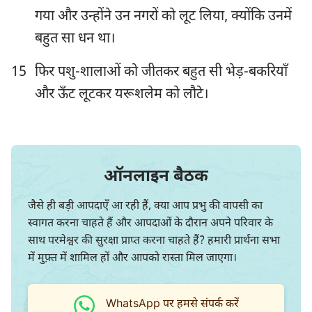
गया और उन्होंने उन नगरों को लूट लिया, क्योंकि उनमें
22
23
24
25
26
27
28
बहुत सा धन था।
29
30
31
32
33
34
35
36
15
फिर पशु-शालाओं को जीतकर बहुत सी भेड़-बकरियाँ
और ऊँट लूटकर यरूशलेम को लौटे।
ऑनलाइन बैठक
जैसे ही बड़ी आपदाएँ आ रही हैं, क्या आप प्रभु की वापसी का
स्वागत करना चाहते हैं और आपदाओं के दौरान अपने परिवार के
साथ परमेश्वर की सुरक्षा प्राप्त करना चाहते हैं? हमारी प्रार्थना सभा
में मुफ़्त में शामिल हों और आपको रास्ता मिल जाएगा।
WhatsApp पर हमसे संपर्क करें