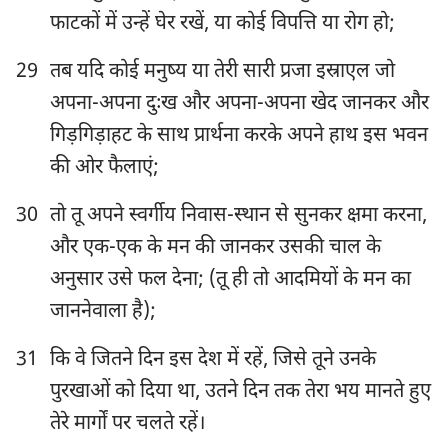
8
9
10
11
12
13
14
फाटकों में उन्हें घेर रखें, या कोई विपत्ति या रोग हो;
15
16
17
18
19
20
21
29
तब यदि कोई मनुष्य या तेरी सारी प्रजा इस्राएल जो
22
23
24
25
26
27
28
अपना-अपना दुःख और अपना-अपना खेद जानकर और
29
30
31
32
33
34
35
गिड़गिड़ाहट के साथ प्रार्थना करके अपने हाथ इस भवन
36
की ओर फैलाएं;
30
तो तू अपने स्वर्गीय निवास-स्थान से सुनकर क्षमा करना,
और एक-एक के मन की जानकर उसकी चाल के
अनुसार उसे फल देना; (तू ही तो आदमियों के मन का
जाननेवाला है);
31
कि वे जितने दिन इस देश में रहें, जिसे तूने उनके
पुरखाओं को दिया था, उतने दिन तक तेरा भय मानते हुए
तेरे मार्गों पर चलते रहें।