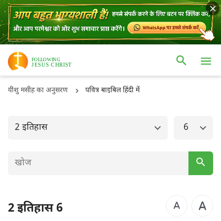
ओल्ड टैस्टमैंट
नई टैस्टमैंट
उत्पत्ति
निर्गमन
यीशु मसीह का अनुसरण
पवित्र बाइबिल हिंदी में
लैव्यव्यवस्था
गिनती
व्यवस्थाविवरण
यहोशू
2 इतिहास
6
न्यायियों
रूत
1 शमूएल
2 शमूएल
1 राजाओं
2 राजाओं
2 इतिहास 6
1 इतिहास
2 इतिहास