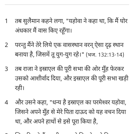
एज्रा
नहेम्याह
1
तब सुलैमान कहने लगा, "यहोवा ने कहा था, कि मैं घोर
एस्तेर
अय्यूब
अंधकार मैं वास किए रहूँगा।
भजन संहिता
नीतिवचन
2
परन्तु मैंने तेरे लिये एक वासस्थान वरन् ऐसा दृढ़ स्थान
सभोपदेशक
श्रेष्ठगीत
बनाया है, जिसमें तू युग-युग रहे।"
(भज. 132:13-14)
यशायाह
यिर्मयाह
3
तब राजा ने इस्राएल की पूरी सभा की ओर मुँह फेरकर
विलापगीत
यहेजकेल
उसको आशीर्वाद दिया, और इस्राएल की पूरी सभा खड़ी
रही।
दानिय्येल
होशे
4
और उसने कहा, "धन्य है इस्राएल का परमेश्‍वर यहोवा,
योएल
आमोस
जिसने अपने मुँह से मेरे पिता दाऊद को यह वचन दिया
ओबद्याह
योना
था, और अपने हाथों से इसे पूरा किया है,
मीका
नहूम