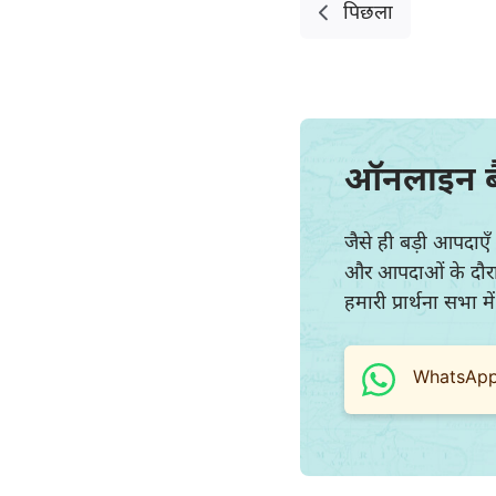
यशायाह
पिछला
विलापगीत
दानिय्येल
योएल
ऑनलाइन 
ओबद्याह
जैसे ही बड़ी आपदाएँ 
मीका
और आपदाओं के दौरान अ
हमारी प्रार्थना सभा 
हबक्कूक
हाग्गै
WhatsApp प
मलाकी