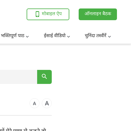
मोबाइल ऐप
ऑनलाइन बैठक
 भक्तिपूर्ण पाठ
ईसाई वीडियो
चुनिंदा तस्वीरें
7
14
21
कुस
28