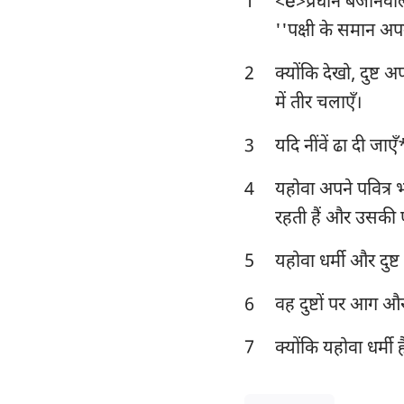
1
<e>प्रधान बजानेवाले
लैव्यव्यवस्था
''पक्षी के समान अप
व्यवस्थाविवरण
2
क्योंकि देखो, दुष्ट
न्यायियों
में तीर चलाएँ।
1 शमूएल
3
यदि नींवें ढा दी जाए
1 राजाओं
4
यहोवा अपने पवित्र भ
1 इतिहास
रहती हैं और उसकी प
एज्रा
5
यहोवा धर्मी और दुष्ट
एस्तेर
6
वह दुष्टों पर आग और
भजन संहिता
7
क्योंकि यहोवा धर्मी 
सभोपदेशक