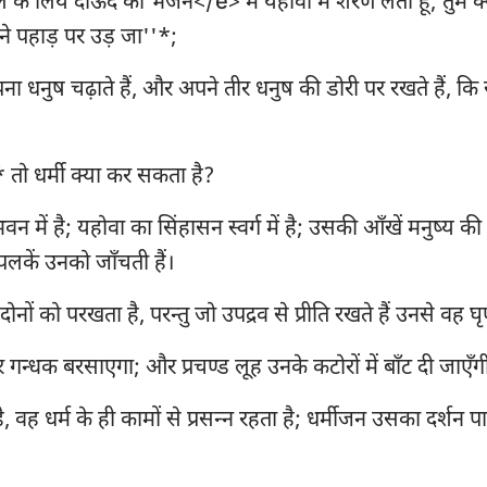
 के लिये दाऊद का भजन</e> मैं यहोवा में शरण लेता हूँ; तुम क्यों
गिनती
लूका
यूह
ने पहाड़ पर उड़ जा''*;
29
30
31
32
33
34
यहोशू
प्रेरितों के काम
रोम
36
37
38
39
40
41
 अपना धनुष चढ़ाते हैं, और अपने तीर धनुष की डोरी पर रखते हैं, कि
रूत
1 कुरिन्थियों
2 क
43
44
45
46
47
48
2 शमूएल
गलातियों
इफ
50
51
52
53
54
55
ँ* तो धर्मी क्या कर सकता है?
2 राजाओं
फिलिप्पियों
कुल
57
58
59
60
61
62
वन में है; यहोवा का सिंहासन स्वर्ग में है; उसकी आँखें मनुष्य क
2 इतिहास
1 थिस्सलुनीकियों
2 
64
65
66
67
68
69
लकें उनको जाँचती हैं।
71
72
73
74
75
76
नहेम्याह
1 तीमुथियुस
2 
 दोनों को परखता है, परन्तु जो उपद्रव से प्रीति रखते हैं उनसे वह घ
78
79
80
81
82
83
अय्यूब
तीतुस
फि
 गन्धक बरसाएगा; और प्रचण्ड लूह उनके कटोरों में बाँट दी जाएँग
85
86
87
88
89
90
नीतिवचन
इब्रानियों
या
है, वह धर्म के ही कामों से प्रसन्‍न रहता है; धर्मीजन उसका दर्शन पा
92
93
94
95
96
97
श्रेष्ठगीत
1 पतरस
2 
99
100
101
102
103
104