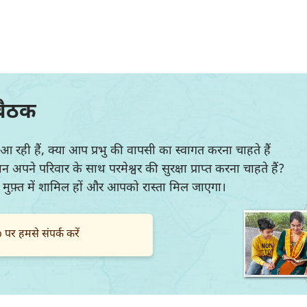
यिर्मयाह
1 यूहन्ना
2 य
106
107
108
109
110
111
यहेजकेल
3 यूहन्ना
यह
113
114
115
116
117
118
120
121
122
123
124
125
होशे
प्रकाशितवाक्य
127
128
129
130
131
132
आमोस
बैठक
134
135
136
137
138
139
योना
141
142
143
144
145
146
आ रही हैं, क्या आप प्रभु की वापसी का स्वागत करना चाहते हैं
नहूम
पने परिवार के साथ परमेश्वर की सुरक्षा प्राप्त करना चाहते हैं?
148
149
150
में मुफ़्त में शामिल हों और आपको रास्ता मिल जाएगा।
सपन्याह
जकर्याह
र हमसे संपर्क करें