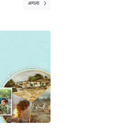
ूहन्ना
अगला
112
ूदा
119
126
133
140
147