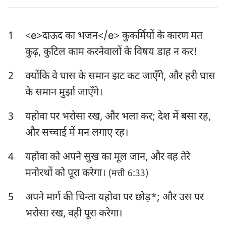
एज्रा
नहेम्याह
1
<e>दाऊद का भजन</e> कुकर्मियों के कारण मत
एस्तेर
अय्यूब
कुढ़, कुटिल काम करनेवालों के विषय डाह न कर!
भजन संहिता
नीतिवचन
2
क्योंकि वे घास के समान झट कट जाएँगे, और हरी घास
सभोपदेशक
श्रेष्ठगीत
के समान मुर्झा जाएँगे।
यशायाह
यिर्मयाह
3
यहोवा पर भरोसा रख, और भला कर; देश में बसा रह,
विलापगीत
यहेजकेल
और सच्चाई में मन लगाए रह।
दानिय्येल
होशे
4
यहोवा को अपने सुख का मूल जान, और वह तेरे
मनोरथों को पूरा करेगा।
(मत्ती 6:33)
योएल
आमोस
5
अपने मार्ग की चिन्ता यहोवा पर छोड़*; और उस पर
ओबद्याह
योना
भरोसा रख, वही पूरा करेगा।
मीका
नहूम