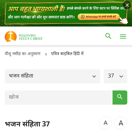
ओल्ड टैस्टमैंट
नई टैस्टमैंट
उत्पत्ति
निर्गमन
यीशु मसीह का अनुसरण
पवित्र बाइबिल हिंदी में
लैव्यव्यवस्था
गिनती
व्यवस्थाविवरण
यहोशू
भजन संहिता
37
न्यायियों
रूत
1 शमूएल
2 शमूएल
1 राजाओं
2 राजाओं
भजन संहिता 37
1 इतिहास
2 इतिहास