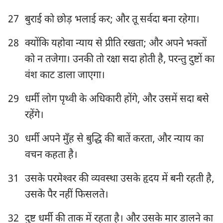
22
23
24
25
26
27
28
27
बुराई को छोड़ भलाई कर; और तू सर्वदा बना रहेगा।
29
30
31
32
33
34
35
28
क्योंकि यहोवा न्याय से प्रीति रखता; और अपने भक्तों
36
37
38
39
40
41
42
को न तजेगा। उनकी तो रक्षा सदा होती है, परन्तु दुष्टों का
43
44
45
46
47
48
49
वंश काट डाला जाएगा।
50
51
52
53
54
55
56
29
धर्मी लोग पृथ्वी के अधिकारी होंगे, और उसमें सदा बसे
57
58
59
60
61
62
63
रहेंगे।
64
65
66
67
68
69
70
30
धर्मी अपने मुँह से बुद्धि की बातें करता, और न्याय का
71
72
73
74
75
76
77
वचन कहता है।
78
79
80
81
82
83
84
31
उसके परमेश्‍वर की व्यवस्था उसके हृदय में बनी रहती है,
85
86
87
88
89
90
91
उसके पैर नहीं फिसलते।
92
93
94
95
96
97
98
32
दुष्ट धर्मी की ताक में रहता है। और उसके मार डालने का