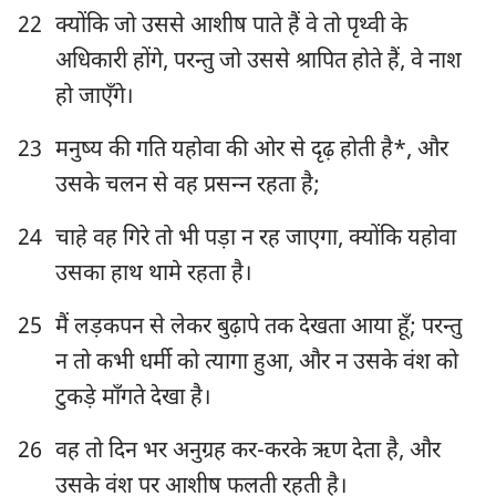
22
क्योंकि जो उससे आशीष पाते हैं वे तो पृथ्वी के
अधिकारी होंगे, परन्तु जो उससे श्रापित होते हैं, वे नाश
हो जाएँगे।
23
मनुष्य की गति यहोवा की ओर से दृढ़ होती है*, और
उसके चलन से वह प्रसन्‍न रहता है;
24
चाहे वह गिरे तो भी पड़ा न रह जाएगा, क्योंकि यहोवा
उसका हाथ थामे रहता है।
25
मैं लड़कपन से लेकर बुढ़ापे तक देखता आया हूँ; परन्तु
न तो कभी धर्मी को त्यागा हुआ, और न उसके वंश को
1
2
3
4
5
6
7
टुकड़े माँगते देखा है।
8
9
10
11
12
13
14
26
वह तो दिन भर अनुग्रह कर-करके ऋण देता है, और
15
16
17
18
19
20
21
उसके वंश पर आशीष फलती रहती है।