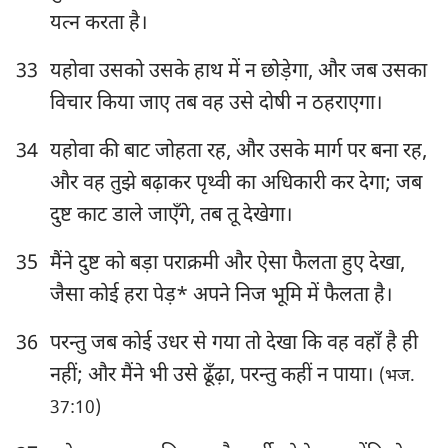
99
100
101
102
103
104
105
यत्न करता है।
106
107
108
109
110
111
112
33
यहोवा उसको उसके हाथ में न छोड़ेगा, और जब उसका
113
114
115
116
117
118
119
विचार किया जाए तब वह उसे दोषी न ठहराएगा।
120
121
122
123
124
125
126
34
यहोवा की बाट जोहता रह, और उसके मार्ग पर बना रह,
127
128
129
130
131
132
133
और वह तुझे बढ़ाकर पृथ्वी का अधिकारी कर देगा; जब
134
135
136
137
138
139
140
दुष्ट काट डाले जाएँगे, तब तू देखेगा।
141
142
143
144
145
146
147
35
मैंने दुष्ट को बड़ा पराक्रमी और ऐसा फैलता हुए देखा,
148
149
150
जैसा कोई हरा पेड़* अपने निज भूमि में फैलता है।
36
परन्तु जब कोई उधर से गया तो देखा कि वह वहाँ है ही
नहीं; और मैंने भी उसे ढूँढ़ा, परन्तु कहीं न पाया।
(भज.
37:10)