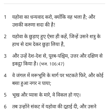
एज्रा
नहेम्याह
1
यहोवा का धन्यवाद करो, क्योंकि वह भला है; और
एस्तेर
अय्यूब
उसकी करुणा सदा की है!
भजन संहिता
नीतिवचन
2
यहोवा के छुड़ाए हुए ऐसा ही कहें, जिन्हें उसने शत्रु के
सभोपदेशक
श्रेष्ठगीत
हाथ से दाम देकर छुड़ा लिया है,
यशायाह
यिर्मयाह
3
और उन्हें देश-देश से, पूरब-पश्चिम, उत्तर और दक्षिण से
विलापगीत
यहेजकेल
इकट्ठा किया है।
(भज. 106:47)
दानिय्येल
होशे
4
वे जंगल में मरूभूमि के मार्ग पर भटकते फिरे, और कोई
बसा हुआ नगर न पाया;
योएल
आमोस
5
भूख और प्यास के मारे, वे विकल हो गए।
ओबद्याह
योना
मीका
नहूम
6
तब उन्होंने संकट में यहोवा की दुहाई दी, और उसने