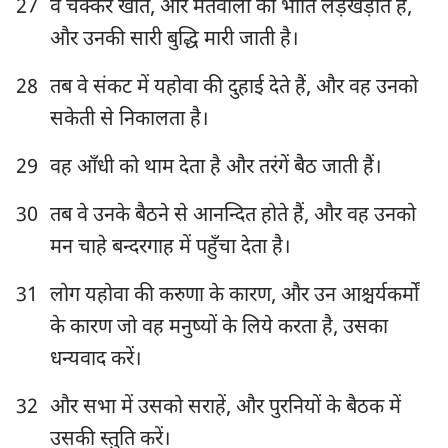
8
9
10
11
12
13
14
27
वे चक्कर खाते, और मतवालों की भाँति लड़खड़ाते हैं,
और उनकी सारी बुद्धि मारी जाती है।
15
16
17
18
19
20
21
22
23
24
25
26
27
28
28
तब वे संकट में यहोवा की दुहाई देते हैं, और वह उनको
सकेती से निकालता है।
29
30
31
32
33
34
35
36
37
38
39
40
41
42
29
वह आँधी को थाम देता है और तरंगें बैठ जाती हैं।
43
44
45
46
47
48
49
30
तब वे उनके बैठने से आनन्दित होते हैं, और वह उनको
50
51
52
53
54
55
56
मन चाहे बन्दरगाह में पहुँचा देता है।
57
58
59
60
61
62
63
31
लोग यहोवा की करुणा के कारण, और उन आश्चर्यकर्मों
64
65
66
67
68
69
70
के कारण जो वह मनुष्यों के लिये करता है, उसका
71
72
73
74
75
76
77
धन्यवाद करें।
78
79
80
81
82
83
84
32
और सभा में उसको सराहें, और पुरनियों के बैठक में
85
86
87
88
89
90
91
उसकी स्तुति करें।