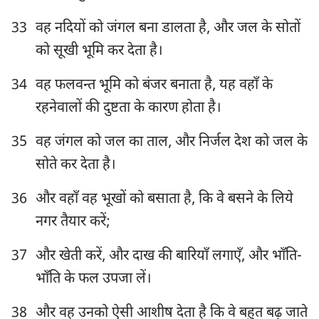
92
93
94
95
96
97
98
33
वह नदियों को जंगल बना डालता है, और जल के सोतों
99
100
101
102
103
104
105
को सूखी भूमि कर देता है।
106
107
108
109
110
111
112
34
वह फलवन्त भूमि को बंजर बनाता है, यह वहाँ के
113
114
115
116
117
118
119
रहनेवालों की दुष्टता के कारण होता है।
120
121
122
123
124
125
126
35
वह जंगल को जल का ताल, और निर्जल देश को जल के
127
128
129
130
131
132
133
सोते कर देता है।
134
135
136
137
138
139
140
36
और वहाँ वह भूखों को बसाता है, कि वे बसने के लिये
141
142
143
144
145
146
147
नगर तैयार करें;
148
149
150
37
और खेती करें, और दाख की बारियाँ लगाएँ, और भाँति-
भाँति के फल उपजा लें।
38
और वह उनको ऐसी आशीष देता है कि वे बहुत बढ़ जाते