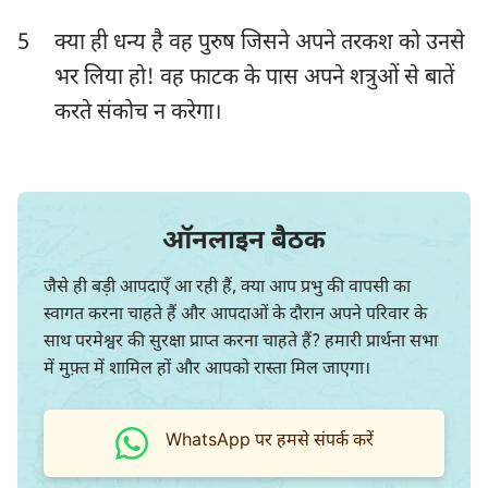
हबक्कूक
सपन्याह
5
क्या ही धन्य है वह पुरुष जिसने अपने तरकश को उनसे
भर लिया हो! वह फाटक के पास अपने शत्रुओं से बातें
हाग्गै
जकर्याह
करते संकोच न करेगा।
मलाकी
ऑनलाइन बैठक
1
2
3
4
5
6
7
जैसे ही बड़ी आपदाएँ आ रही हैं, क्या आप प्रभु की वापसी का
8
9
10
11
12
13
14
स्वागत करना चाहते हैं और आपदाओं के दौरान अपने परिवार के
साथ परमेश्वर की सुरक्षा प्राप्त करना चाहते हैं? हमारी प्रार्थना सभा
15
16
17
18
19
20
21
में मुफ़्त में शामिल हों और आपको रास्ता मिल जाएगा।
22
23
24
25
26
27
28
29
30
31
32
33
34
35
WhatsApp पर हमसे संपर्क करें
36
37
38
39
40
41
42