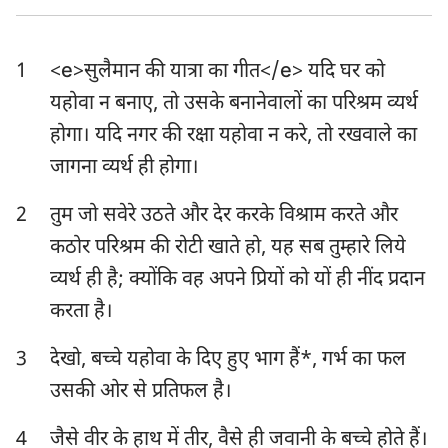
एज्रा
नहेम्याह
1
<e>सुलैमान की यात्रा का गीत</e> यदि घर को
एस्तेर
अय्यूब
यहोवा न बनाए, तो उसके बनानेवालों का परिश्रम व्यर्थ
भजन संहिता
नीतिवचन
होगा। यदि नगर की रक्षा यहोवा न करे, तो रखवाले का
सभोपदेशक
श्रेष्ठगीत
जागना व्यर्थ ही होगा।
यशायाह
यिर्मयाह
2
तुम जो सवेरे उठते और देर करके विश्राम करते और
कठोर परिश्रम की रोटी खाते हो, यह सब तुम्हारे लिये
विलापगीत
यहेजकेल
व्यर्थ ही है; क्योंकि वह अपने प्रियों को यों ही नींद प्रदान
दानिय्येल
होशे
करता है।
योएल
आमोस
3
देखो, बच्चे यहोवा के दिए हुए भाग हैं*, गर्भ का फल
उसकी ओर से प्रतिफल है।
ओबद्याह
योना
मीका
नहूम
4
जैसे वीर के हाथ में तीर, वैसे ही जवानी के बच्चे होते हैं।