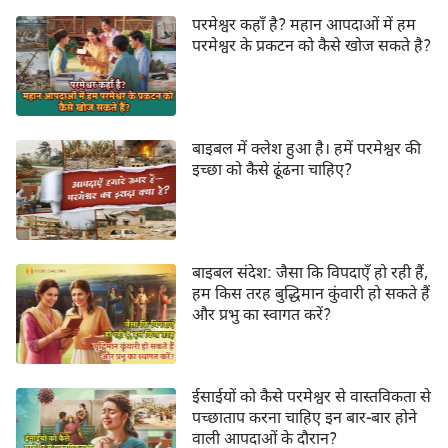
120
121
122
123
124
125
126
परमेश्वर कहाँ है? महान आपदाओं में हम
परमेश्वर के प्रकटन को कैसे खोज सकते है?
127
128
129
130
131
132
133
134
135
136
137
138
139
140
141
142
143
144
145
146
147
बाइबल में क्लेश हुआ है। हमें परमेश्वर की
इच्छा को कैसे ढूंढना चाहिए?
148
149
150
बाइबल संदेश: जैसा कि विपदाएँ हो रही हैं,
हम किस तरह बुद्धिमान कुंवारी हो सकते हैं
और प्रभु का स्वागत करें?
ईसाईयों को कैसे परमेश्वर से वास्तविकता से
पच्छाताप करना चाहिए इन बार-बार होने
वाली आपदाओं के दौरान?