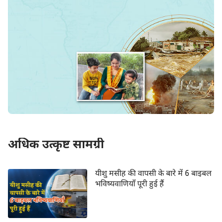
43
44
45
46
47
48
49
50
51
52
53
54
55
56
57
58
59
60
61
62
63
64
65
66
67
68
69
70
71
72
73
74
75
76
77
78
79
80
81
82
83
84
85
86
87
88
89
90
91
अधिक उत्कृष्ट सामग्री
92
93
94
95
96
97
98
99
100
101
102
103
104
105
यीशु मसीह की वापसी के बारे में 6 बाइबल
भविष्यवाणियाँ पूरी हुई हैं
106
107
108
109
110
111
112
113
114
115
116
117
118
119