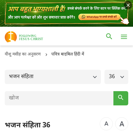
ओल्ड टैस्टमैंट
नई टैस्टमैंट
उत्पत्ति
निर्गमन
यीशु मसीह का अनुसरण
पवित्र बाइबिल हिंदी में
लैव्यव्यवस्था
गिनती
व्यवस्थाविवरण
यहोशू
भजन संहिता
36
न्यायियों
रूत
1 शमूएल
2 शमूएल
1 राजाओं
2 राजाओं
भजन संहिता 36
1 इतिहास
2 इतिहास