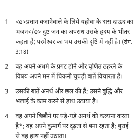
एज्रा
नहेम्याह
1
<e>प्रधान बजानेवाले के लिये यहोवा के दास दाऊद का
एस्तेर
अय्यूब
भजन</e> दुष्ट जन का अपराध उसके हृदय के भीतर
भजन संहिता
नीतिवचन
कहता है; परमेश्‍वर का भय उसकी दृष्टि में नहीं है।
(रोम.
सभोपदेशक
श्रेष्ठगीत
3:18)
यशायाह
यिर्मयाह
2
वह अपने अधर्म के प्रगट होने और घृणित ठहरने के
विषय अपने मन में चिकनी चुपड़ी बातें विचारता है।
विलापगीत
यहेजकेल
3
उसकी बातें अनर्थ और छल की हैं; उसने बुद्धि और
दानिय्येल
होशे
भलाई के काम करने से हाथ उठाया है।
योएल
आमोस
4
वह अपने बिछौने पर पड़े-पड़े अनर्थ की कल्पना करता
ओबद्याह
योना
है*; वह अपने कुमार्ग पर दृढ़ता से बना रहता है; बुराई
मीका
नहूम
से वह हाथ नहीं उठाता।