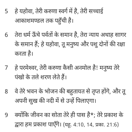
हबक्कूक
सपन्याह
5
हे यहोवा, तेरी करुणा स्वर्ग में है, तेरी सच्चाई
आकाशमण्डल तक पहुँची है।
हाग्गै
जकर्याह
6
तेरा धर्म ऊँचे पर्वतों के समान है, तेरा न्याय अथाह सागर
मलाकी
के समान हैं; हे यहोवा, तू मनुष्य और पशु दोनों की रक्षा
करता है।
7
हे परमेश्‍वर, तेरी करुणा कैसी अनमोल है! मनुष्य तेरे
पंखो के तले शरण लेते हैं।
8
वे तेरे भवन के भोजन की बहुतायत से तृप्त होंगे, और तू
अपनी सुख की नदी में से उन्हें पिलाएगा।
9
क्योंकि जीवन का सोता तेरे ही पास है*; तेरे प्रकाश के
द्वारा हम प्रकाश पाएँगे।
(यहू. 4:10, 14, प्रका. 21:6)