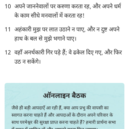
10
अपने जाननेवालों पर करुणा करता रह, और अपने धर्म
के काम सीधे मनवालों में करता रह!
1
2
3
4
5
6
7
11
अहंकारी मुझ पर लात उठाने न पाए, और न दुष्ट अपने
8
9
10
11
12
13
14
हाथ के बल से मुझे भगाने पाए।
15
16
17
18
19
20
21
12
वहाँ अनर्थकारी गिर पड़े हैं; वे ढकेल दिए गए, और फिर
22
23
24
25
26
27
28
उठ न सकेंगे।
29
30
31
32
33
34
35
36
37
38
39
40
41
42
43
44
45
46
47
48
49
ऑनलाइन बैठक
50
51
52
53
54
55
56
जैसे ही बड़ी आपदाएँ आ रही हैं, क्या आप प्रभु की वापसी का
57
58
59
60
61
62
63
स्वागत करना चाहते हैं और आपदाओं के दौरान अपने परिवार के
साथ परमेश्वर की सुरक्षा प्राप्त करना चाहते हैं? हमारी प्रार्थना सभा
64
65
66
67
68
69
70