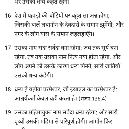
1
2
3
4
5
6
7
भर उसको धन्य कहते रहेंगे।
8
9
10
11
12
13
14
16
देश में पहाड़ों की चोटियों पर बहुत सा अन्न होगा;
15
16
17
18
19
20
21
जिसकी बालें लबानोन के देवदारों के समान झूमेंगी; और
नगर के लोग घास के समान लहलहाएँगे।
22
23
24
25
26
27
28
29
30
31
32
33
34
35
17
उसका नाम सदा सर्वदा बना रहेगा; जब तक सूर्य बना
36
37
38
39
40
41
42
रहेगा, तब तक उसका नाम नित्य नया होता रहेगा, और
लोग अपने को उसके कारण धन्य गिनेंगे, सारी जातियाँ
43
44
45
46
47
48
49
उसको धन्य कहेंगी।
50
51
52
53
54
55
56
18
धन्य है यहोवा परमेश्‍वर, जो इस्राएल का परमेश्‍वर है;
57
58
59
60
61
62
63
आश्चर्यकर्म केवल वही करता है।
(भजन 136:4)
64
65
66
67
68
69
70
19
उसका महिमायुक्त नाम सर्वदा धन्य रहेगा; और सारी
71
72
73
74
75
76
77
पृथ्वी उसकी महिमा से परिपूर्ण होगी। आमीन फिर
78
79
80
81
82
83
84