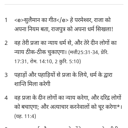
एज्रा
नहेम्याह
1
<e>सुलैमान का गीत</e> हे परमेश्‍वर, राजा को
एस्तेर
अय्यूब
अपना नियम बता, राजपुत्र को अपना धर्म सिखला!
भजन संहिता
नीतिवचन
2
वह तेरी प्रजा का न्याय धर्म से, और तेरे दीन लोगों का
सभोपदेशक
श्रेष्ठगीत
न्याय ठीक-ठीक चुकाएगा।
(मत्ती25:31-34, प्रेरि.
यशायाह
यिर्मयाह
17:31, रोम. 14:10, 2 कुरि. 5:10)
विलापगीत
यहेजकेल
3
पहाड़ों और पहाड़ियों से प्रजा के लिये, धर्म के द्वारा
शान्ति मिला करेगी
दानिय्येल
होशे
4
वह प्रजा के दीन लोगों का न्याय करेगा, और दरिद्र लोगों
योएल
आमोस
को बचाएगा; और अत्याचार करनेवालों को चूर करेगा*।
ओबद्याह
योना
(यह. 11:4)
मीका
नहूम