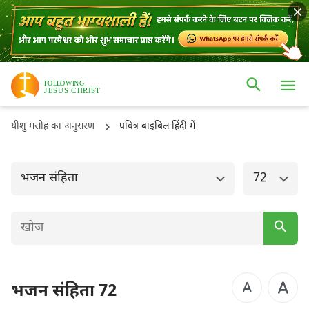
ओल्ड टैस्टमैंट
नई टैस्टमैंट
उत्पत्ति
निर्गमन
यीशु मसीह का अनुसरण
पवित्र बाइबिल हिंदी में
लैव्यव्यवस्था
गिनती
व्यवस्थाविवरण
यहोशू
भजन संहिता
72
न्यायियों
रूत
1 शमूएल
2 शमूएल
1 राजाओं
2 राजाओं
भजन संहिता 72
1 इतिहास
2 इतिहास