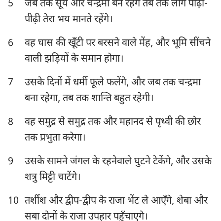
5
जब तक सूर्य और चन्द्रमा बने रहेंगे तब तक लोग पीढ़ी-
हबक्कूक
सपन्याह
पीढ़ी तेरा भय मानते रहेंगे।
हाग्गै
जकर्याह
6
वह घास की खूँटी पर बरसने वाले मेंह, और भूमि सींचने
वाली झड़ियों के समान होगा।
मलाकी
7
उसके दिनों में धर्मी फूले फलेंगे, और जब तक चन्द्रमा
बना रहेगा, तब तक शान्ति बहुत रहेगी।
8
वह समुद्र से समुद्र तक और महानद से पृथ्वी की छोर
तक प्रभुता करेगा।
9
उसके सामने जंगल के रहनेवाले घुटने टेकेंगे, और उसके
शत्रु मिट्टी चाटेंगे।
10
तर्शीश और द्वीप-द्वीप के राजा भेंट ले आएँगे, शेबा और
सबा दोनों के राजा उपहार पहुँचाएगे।