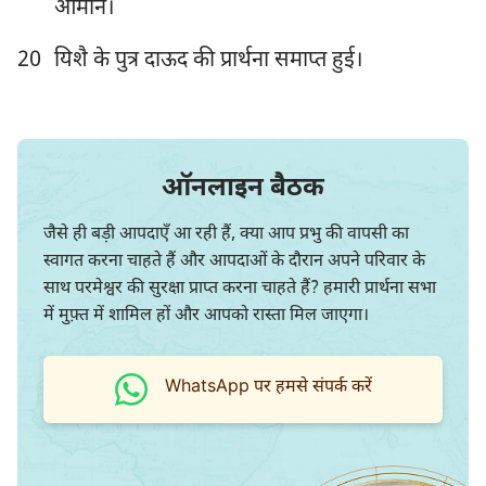
आमीन।
85
86
87
88
89
90
91
20
यिशै के पुत्र दाऊद की प्रार्थना समाप्त हुई।
92
93
94
95
96
97
98
99
100
101
102
103
104
105
106
107
108
109
110
111
112
ऑनलाइन बैठक
113
114
115
116
117
118
119
जैसे ही बड़ी आपदाएँ आ रही हैं, क्या आप प्रभु की वापसी का
120
121
122
123
124
125
126
स्वागत करना चाहते हैं और आपदाओं के दौरान अपने परिवार के
127
128
129
130
131
132
133
साथ परमेश्वर की सुरक्षा प्राप्त करना चाहते हैं? हमारी प्रार्थना सभा
में मुफ़्त में शामिल हों और आपको रास्ता मिल जाएगा।
134
135
136
137
138
139
140
141
142
143
144
145
146
147
WhatsApp पर हमसे संपर्क करें
148
149
150