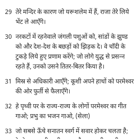
106
107
108
109
110
111
112
29
तेरे मन्दिर के कारण जो यरूशलेम में हैं, राजा तेरे लिये
113
114
115
116
117
118
119
भेंट ले आएँगे।
120
121
122
123
124
125
126
30
नरकटों में रहनेवाले जंगली पशुओं को, सांडों के झुण्ड
127
128
129
130
131
132
133
को और देश-देश के बछड़ों को झिड़क दे। वे चाँदी के
134
135
136
137
138
139
140
टुकड़े लिये हुए प्रणाम करेंगे; जो लोगे युद्ध से प्रसन्‍न
141
142
143
144
145
146
147
रहते हैं, उनको उसने तितर-बितर किया है।
148
149
150
31
मिस्र से अधिकारी आएँगे; कूशी अपने हाथों को परमेश्‍वर
की ओर फुर्ती से फैलाएँगे।
32
हे पृथ्वी पर के राज्य-राज्य के लोगों परमेश्‍वर का गीत
गाओ; प्रभु का भजन गाओ, (सेला)
33
जो सबसे ऊँचे सनातन स्वर्ग में सवार होकर चलता है;