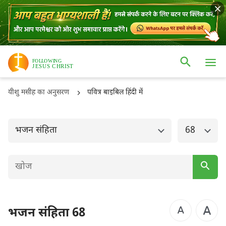
ओल्ड टैस्टमैंट
नई टैस्टमैंट
उत्पत्ति
निर्गमन
यीशु मसीह का अनुसरण
पवित्र बाइबिल हिंदी में
लैव्यव्यवस्था
गिनती
व्यवस्थाविवरण
यहोशू
भजन संहिता
68
न्यायियों
रूत
1 शमूएल
2 शमूएल
1 राजाओं
2 राजाओं
भजन संहिता 68
1 इतिहास
2 इतिहास