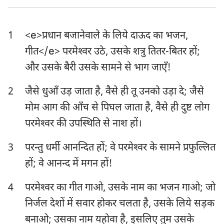
एज्रा
नहेम्याह
1
<e>प्रधान बजानेवाले के लिये दाऊद का भजन,
एस्तेर
अय्यूब
गीत</e> परमेश्‍वर उठे, उसके शत्रु तितर-बितर हों;
भजन संहिता
नीतिवचन
और उसके बैरी उसके सामने से भाग जाएँ!
सभोपदेशक
श्रेष्ठगीत
2
जैसे धुआँ उड़ जाता है, वैसे ही तू उनको उड़ा दे; जैसे
यशायाह
यिर्मयाह
मोम आग की आँच से पिघल जाता है, वैसे ही दुष्ट लोग
परमेश्‍वर की उपस्थिति से नाश हों।
विलापगीत
यहेजकेल
3
परन्तु धर्मी आनन्दित हों; वे परमेश्‍वर के सामने प्रफुल्लित
दानिय्येल
होशे
हों; वे आनन्द में मगन हों!
योएल
आमोस
4
परमेश्‍वर का गीत गाओ, उसके नाम का भजन गाओ; जो
ओबद्याह
योना
निर्जल देशों में सवार होकर चलता है, उसके लिये सड़क
मीका
नहूम
बनाओ; उसका नाम यहोवा है, इसलिए तुम उसके