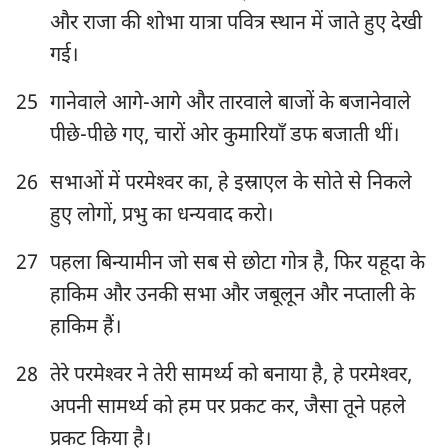
और राजा की शोभा यात्रा पवित्र स्थान में जाते हुए देखी
29
30
31
32
33
34
35
गई।
36
37
38
39
40
41
42
25
गानेवाले आगे-आगे और तारवाले बाजों के बजानेवाले
43
44
45
46
47
48
49
पीछे-पीछे गए, चारों ओर कुमारियाँ डफ बजाती थीं।
50
51
52
53
54
55
56
26
सभाओं में परमेश्‍वर का, हे इस्राएल के सोते से निकले
57
58
59
60
61
62
63
हुए लोगों, प्रभु का धन्यवाद करो।
64
65
66
67
68
69
70
27
पहला बिन्यामीन जो सब से छोटा गोत्र है, फिर यहूदा के
71
72
73
74
75
76
77
हाकिम और उनकी सभा और जबूलून और नप्ताली के
78
79
80
81
82
83
84
हाकिम हैं।
85
86
87
88
89
90
91
28
तेरे परमेश्‍वर ने तेरी सामर्थ्य को बनाया है, हे परमेश्‍वर,
92
93
94
95
96
97
98
अपनी सामर्थ्य को हम पर प्रकट कर, जैसा तूने पहले
99
100
101
102
103
104
105
प्रकट किया है।