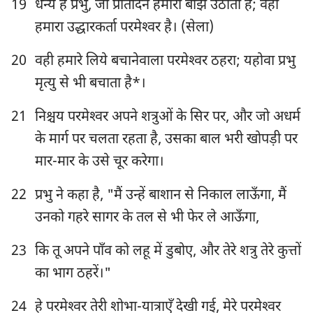
19
धन्य है प्रभु, जो प्रतिदिन हमारा बोझ उठाता है; वही
हमारा उद्धारकर्ता परमेश्‍वर है। (सेला)
20
वही हमारे लिये बचानेवाला परमेश्‍वर ठहरा; यहोवा प्रभु
मृत्यु से भी बचाता है*।
21
निश्चय परमेश्‍वर अपने शत्रुओं के सिर पर, और जो अधर्म
के मार्ग पर चलता रहता है, उसका बाल भरी खोपड़ी पर
मार-मार के उसे चूर करेगा।
22
प्रभु ने कहा है, "मैं उन्हें बाशान से निकाल लाऊँगा, मैं
उनको गहरे सागर के तल से भी फेर ले आऊँगा,
1
2
3
4
5
6
7
23
कि तू अपने पाँव को लहू में डुबोए, और तेरे शत्रु तेरे कुत्तों
8
9
10
11
12
13
14
का भाग ठहरें।"
15
16
17
18
19
20
21
24
हे परमेश्‍वर तेरी शोभा-यात्राएँ देखी गई, मेरे परमेश्‍वर
22
23
24
25
26
27
28