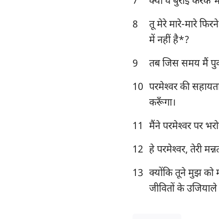
7
क्या वे बुराई करके भ
यशायाह
8
तू मेरे मारे-मारे फि
विलापगीत
में नहीं है*?
दानिय्येल
9
तब जिस समय मैं पुकार
योएल
10
परमेश्‍वर की सहायता
ओबद्याह
करूँगा।
मीका
11
मैंने परमेश्‍वर पर भ
हबक्कूक
12
हे परमेश्‍वर, तेरी म
हाग्गै
13
क्योंकि तूने मुझ को म
मलाकी
जीवितों के उजियाले म