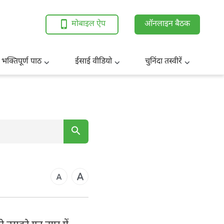
मोबाइल ऐप
ऑनलाइन बैठक
 भक्तिपूर्ण पाठ
ईसाई वीडियो
चुनिंदा तस्वीरें
7
14
21
कुस
28