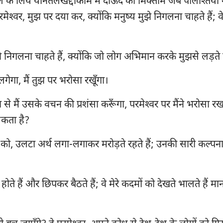
े के लिये योनतेलेखद्दोकीम में दाऊद का मिक्ताम जब पलिश्तियों
गिनती
लूका
यूह
ेश्‍वर, मुझ पर दया कर, क्योंकि मनुष्य मुझे निगलना चाहते हैं; 
29
30
31
32
33
34
यहोशू
प्रेरितों के काम
रोम
36
37
38
39
40
41
रूत
1 कुरिन्थियों
2 क
ुझे निगलना चाहते हैं, क्योंकि जो लोग अभिमान करके मुझसे लड़ते हैं
43
44
45
46
47
48
2 शमूएल
गलातियों
इफ
50
51
52
53
54
55
ेगा, मैं तुझ पर भरोसा रखूँगा।
2 राजाओं
फिलिप्पियों
कुल
57
58
59
60
61
62
से मैं उसके वचन की प्रशंसा करूँगा, परमेश्‍वर पर मैंने भरोसा रखा
2 इतिहास
1 थिस्सलुनीकियों
2 
64
65
66
67
68
69
 सकता है?
71
72
73
74
75
76
नहेम्याह
1 तीमुथियुस
2 
ं को, उलटा अर्थ लगा-लगाकर मरोड़ते रहते हैं; उनकी सारी कल्पनाए
78
79
80
81
82
83
अय्यूब
तीतुस
फि
85
86
87
88
89
90
नीतिवचन
इब्रानियों
या
ते हैं और छिपकर बैठते हैं; वे मेरे कदमों को देखते भालते हैं मानो व
92
93
94
95
96
97
श्रेष्ठगीत
1 पतरस
2 
99
100
101
102
103
104