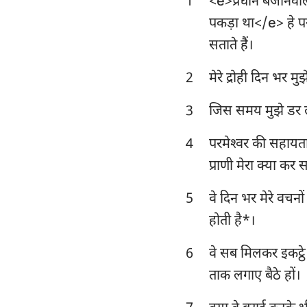
1
<e>प्रधान बजानेवाल
लैव्यव्यवस्था
पकड़ा था</e> हे परम
व्यवस्थाविवरण
सताते हैं।
न्यायियों
2
मेरे द्रोही दिन भर म
1 शमूएल
3
जिस समय मुझे डर लग
1 राजाओं
4
परमेश्‍वर की सहायता 
1 इतिहास
प्राणी मेरा क्या कर
एज्रा
5
वे दिन भर मेरे वचनो
एस्तेर
होती है*।
भजन संहिता
6
वे सब मिलकर इकट्ठे हो
ताक लगाए बैठे हों।
सभोपदेशक