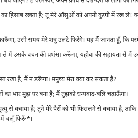
ी बच जाएँगे? हे परमेश्‍वर, अपने क्रोध से देश-देश के लोगों को गिर
यिर्मयाह
1 यूहन्ना
2 य
106
107
108
109
110
111
रने का हिसाब रखता है; तू मेरे आँसुओं को अपनी कुप्पी में रख ले! क
यहेजकेल
3 यूहन्ना
यह
113
114
115
116
117
118
120
121
122
123
124
125
होशे
प्रकाशितवाक्य
ूँगा, उसी समय मेरे शत्रु उलटे फिरेंगे। यह मैं जानता हूँ, कि परम
127
128
129
130
131
132
आमोस
134
135
136
137
138
139
 से मैं उसके वचन की प्रशंसा करूँगा, यहोवा की सहायता से मैं 
योना
141
142
143
144
145
146
नहूम
148
149
150
रोसा रखा है, मैं न डरूँगा। मनुष्य मेरा क्या कर सकता है?
सपन्याह
न्नतों का भार मुझ पर बना है; मैं तुझको धन्यवाद-बलि चढ़ाऊँगा।
जकर्याह
ृत्यु से बचाया है; तूने मेरे पैरों को भी फिसलने से बचाया है, ताकि म
ें चलूँ फिरूँ*।