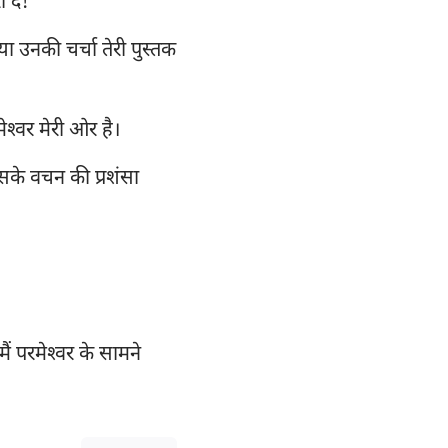
ा दे!
ूहन्ना
112
्या उनकी चर्चा तेरी पुस्तक
ूदा
119
126
ेश्‍वर मेरी ओर है।
133
140
उसके वचन की प्रशंसा
147
ैं परमेश्‍वर के सामने