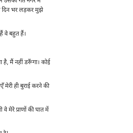
 ने उसको गत नगर में
न्ना
वे दिन भर लड़कर मुझे
35
ियों
42
ुरिन्थियों
 वे बहुत हैं।
49
िसियों
56
ुस्सियों
63
 है, मैं नहीं डरूँगा। कोई
थिस्सलुनीकियों
70
77
तीमुथियुस
ँ मेरी ही बुराई करने की
84
लेमोन
91
कूब
े मेरे प्राणों की घात में
98
पतरस
105