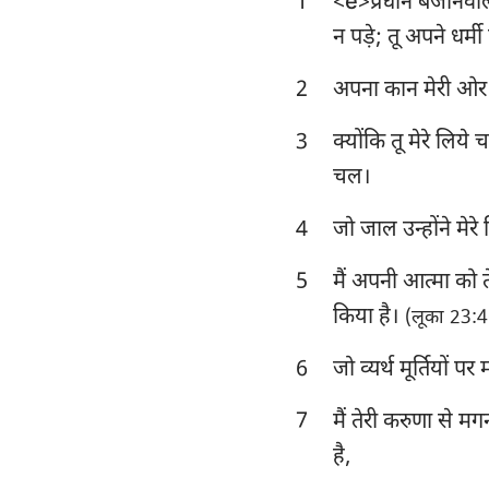
1
<e>प्रधान बजानेवाल
लैव्यव्यवस्था
न पड़े; तू अपने धर्मी
व्यवस्थाविवरण
2
अपना कान मेरी ओर ल
न्यायियों
3
क्योंकि तू मेरे लिय
1 शमूएल
चल।
1 राजाओं
4
जो जाल उन्होंने मेरे 
1 इतिहास
5
मैं अपनी आत्मा को तेर
एज्रा
किया है।
(लूका 23:46
एस्तेर
6
जो व्यर्थ मूर्तियों प
भजन संहिता
7
मैं तेरी करुणा से मगन
सभोपदेशक
है,