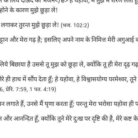
े के लिये दाऊद का भजन</e> हे यहोवा, मैं तुझ में शरण लेता हू
गिनती
लूका
यूह
 होने के कारण मुझे छुड़ा ले!
29
30
31
32
33
34
यहोशू
प्रेरितों के काम
रोम
36
37
38
39
40
41
गाकर तुरन्त मुझे छुड़ा ले!
(भज. 102:2)
रूत
1 कुरिन्थियों
2 क
43
44
45
46
47
48
े चट्टान और मेरा गढ़ है; इसलिए अपने नाम के निमित्त मेरी अगुआई
2 शमूएल
गलातियों
इफ
50
51
52
53
54
55
2 राजाओं
फिलिप्पियों
कुल
57
58
59
60
61
62
लिये बिछाया है उससे तू मुझ को छुड़ा ले, क्योंकि तू ही मेरा दृढ़ गढ़
2 इतिहास
1 थिस्सलुनीकियों
2 
64
65
66
67
68
69
े ही हाथ में सौंप देता हूँ; हे यहोवा, हे विश्वासयोग्य परमेश्‍वर, तू
71
72
73
74
75
76
नहेम्याह
1 तीमुथियुस
2 
, प्रेरि. 7:59, 1 पत. 4:19)
78
79
80
81
82
83
अय्यूब
तीतुस
फि
र मन लगाते हैं, उनसे मैं घृणा करता हूँ; परन्तु मेरा भरोसा यहोवा ही 
85
86
87
88
89
90
नीतिवचन
इब्रानियों
या
 और आनन्दित हूँ, क्योंकि तूने मेरे दुःख पर दृष्टि की है, मेरे कष्ट 
92
93
94
95
96
97
श्रेष्ठगीत
1 पतरस
2 
99
100
101
102
103
104