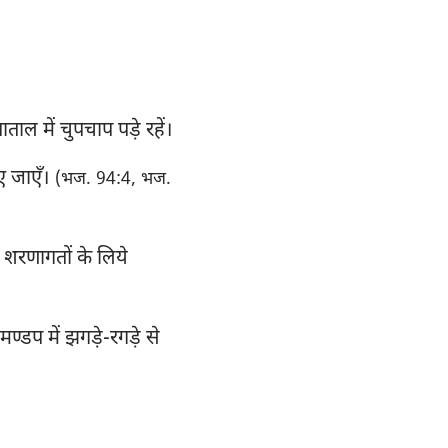
ाताल में चुपचाप पड़े रहें।
िए जाएँ।
(भज. 94:4, भज.
े शरणागतों के लिये
े मण्डप में झगड़े-रगड़े से