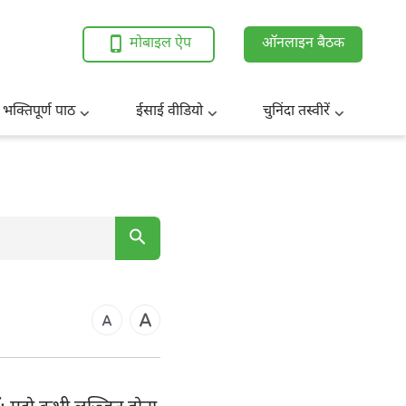
मोबाइल ऐप
ऑनलाइन बैठक
 भक्तिपूर्ण पाठ
ईसाई वीडियो
चुनिंदा तस्वीरें
7
14
21
कुस
28