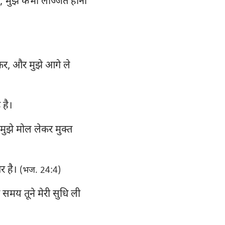
ँ; मुझे कभी लज्जित होना
न्ना
35
ियों
42
ुरिन्थियों
49
 कर, और मुझे आगे ले
िसियों
56
ुस्सियों
63
 है।
थिस्सलुनीकियों
70
ने मुझे मोल लेकर मुक्त
77
तीमुथियुस
84
लेमोन
पर है।
(भज. 24:4)
91
कूब
के समय तूने मेरी सुधि ली
98
पतरस
105