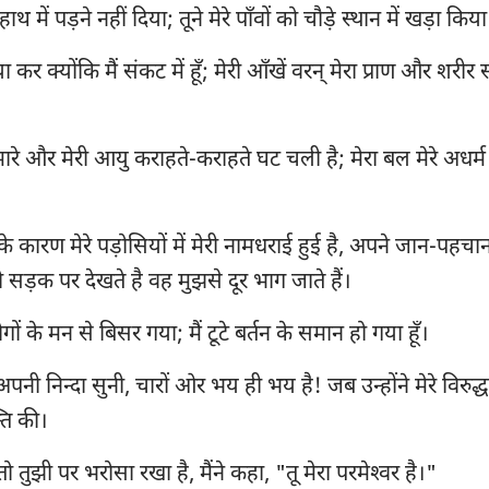
यिर्मयाह
1 यूहन्ना
2 य
106
107
108
109
110
111
हाथ में पड़ने नहीं दिया; तूने मेरे पाँवों को चौड़े स्थान में खड़ा किया
यहेजकेल
3 यूहन्ना
यह
113
114
115
116
117
118
 कर क्योंकि मैं संकट में हूँ; मेरी आँखें वरन् मेरा प्राण और शरीर
120
121
122
123
124
125
होशे
प्रकाशितवाक्य
127
128
129
130
131
132
आमोस
ारे और मेरी आयु कराहते-कराहते घट चली है; मेरा बल मेरे अधर
134
135
136
137
138
139
योना
141
142
143
144
145
146
े कारण मेरे पड़ोसियों में मेरी नामधराई हुई है, अपने जान-पहचा
नहूम
148
149
150
 सड़क पर देखते है वह मुझसे दूर भाग जाते हैं।
सपन्याह
ों के मन से बिसर गया; मैं टूटे बर्तन के समान हो गया हूँ।
जकर्याह
 से अपनी निन्दा सुनी, चारों ओर भय ही भय है! जब उन्होंने मेरे विर
्ति की।
े तो तुझी पर भरोसा रखा है, मैंने कहा, "तू मेरा परमेश्‍वर है।"