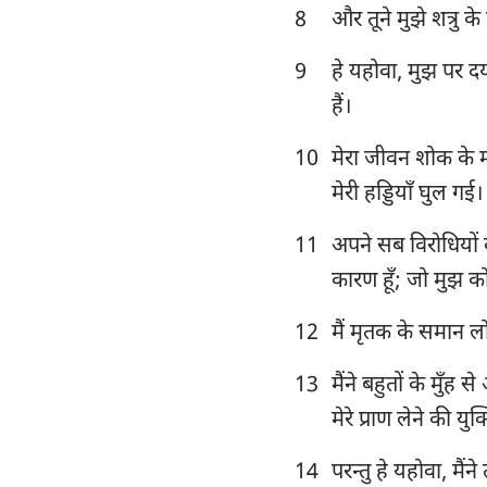
यशायाह
8
और तूने मुझे शत्रु के 
विलापगीत
9
हे यहोवा, मुझ पर दया
दानिय्येल
हैं।
योएल
10
मेरा जीवन शोक के म
मेरी हड्डियाँ घुल गई।
ओबद्याह
11
अपने सब विरोधियों क
मीका
कारण हूँ; जो मुझ को
हबक्कूक
12
मैं मृतक के समान लोग
हाग्गै
13
मैंने बहुतों के मुँह
मलाकी
मेरे प्राण लेने की युक
14
परन्तु हे यहोवा, मैंन